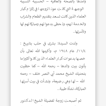
وأمدها بالصحة والعافية – الحسيبة النسيبة
الوجيهة التي كانت عونا لزوجها في إكرام كبار
العلماء الذين كانت تسعد بتقديم الطعام والشراب
والخدمة لهم، وتحظى بدعواتهم ومباركاتهم لها
ولأسرتها..
ولدت السيدة: بشرى في حلب بتاريخ :
١١/٤/ عام ١٩٤٨ م، وأكرمها الله تعالى بأن
خصها بدعوات كبار العلماء الذين كانوا كثيرا ما
يأتون بيت والدها – رحمه الله – كما حظيت
بتحنيك الشيخ محمد أبي النصر خلف – رحمه
الله – لها وهي رضيعة، ونشأت في بيت أسرتها
المباركة، نشأة طيبة..
ثم أصبحت زوجة لفضيلة الشيخ الدكتور