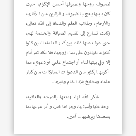
لضيوف زوجها وضيوفها أحسن الإكرام، حيث
كان بيتها يعج بالضيوف والزائرين من الأقارب
والأرحام، وطلاب العلم والدعاة إلى الله تعالى،
وكانت تسارع إلى تقديم الضيافة والخدمة لهم،
حتى عرف عنها ذلك بين كبار العلماء الذين كانوا
كثيرا ما يترددون على بيت زوجها، فلا يكاد تمر أيام
إلا وفي بيتها لقاء أو اجتماع علمي أو دعوي، مما
أكرمها بكثير من الدعوات المباركات من كبار
علماء ومشايخ بلاد الشام وغيرها..
شكر الله لها، ومتعها بالصحة والعافية،
وحفظها وأسرتها، وجزاها خيرا، وأقر عينها بما
يسعدها ويرضيها… آمين.