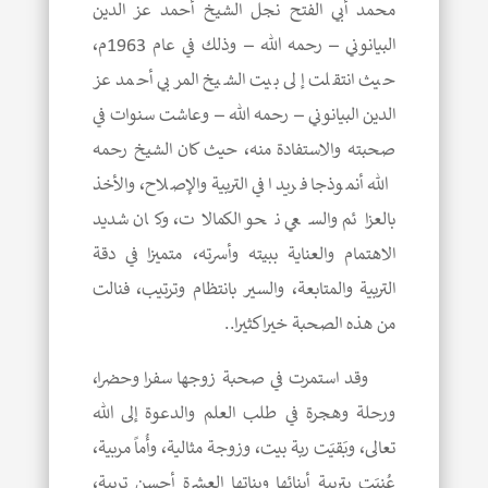
محمد أبي الفتح نجل الشيخ أحمد عز الدين
البيانوني – رحمه الله – وذلك في عام 1963م،
حيث انتقلت إلى بيت الشيخ المربي أحمد عز
الدين البيانوني – رحمه الله – وعاشت سنوات في
صحبته والاستفادة منه، حيث كان الشيخ رحمه
الله أنموذجا فريدا في التربية والإصلاح، والأخذ
بالعزائم والسعي نحو الكمالات، وكان شديد
الاهتمام والعناية ببيته وأسرته، متميزا في دقة
التربية والمتابعة، والسير بانتظام وترتيب، فنالت
من هذه الصحبة خيرا كثيرا..
وقد استمرت في صحبة زوجها سفرا وحضرا،
ورحلة وهجرة في طلب العلم والدعوة إلى الله
تعالى، وبَقيَت ربة بيت، وزوجة مثالية، وأُماً مربية،
عُنيَت بتربية أبنائها وبناتها العشرة أحسن تربية،